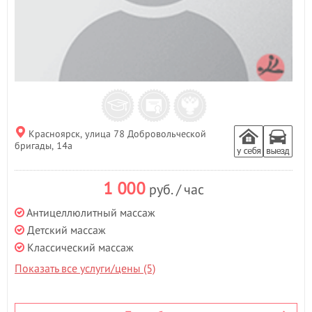
Красноярск, улица 78 Добровольческой
бригады, 14а
1 000
руб. / час
Антицеллюлитный массаж
Детский массаж
Классический массаж
Показать все услуги/цены (5)