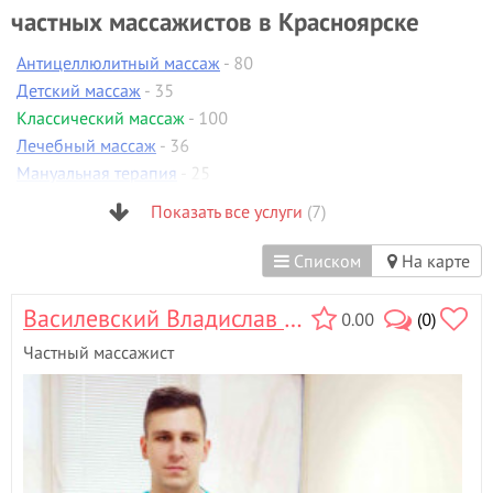
частных массажистов в Красноярске
Антицеллюлитный массаж
- 80
Детский массаж
- 35
Классический массаж
- 100
Лечебный массаж
- 36
Мануальная терапия
- 25
Спортивный массаж
- 36
Показать все услуги
(7)
Тайский массаж
- 12
Списком
На карте
Василевский Владислав Николаевич
0.00
(0)
Частный массажист