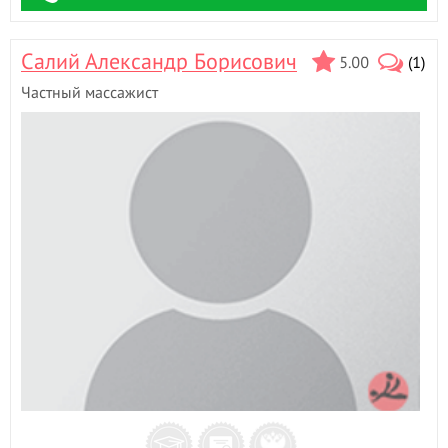
Салий Александр Борисович
5.00
(1)
Частный массажист