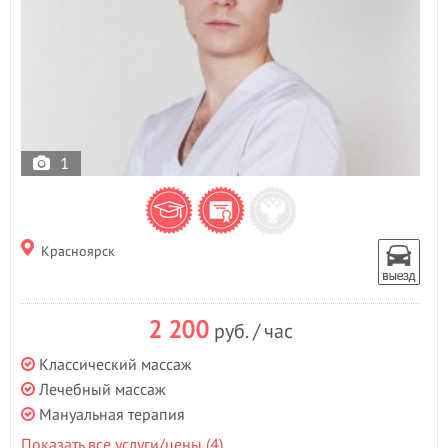
1
Красноярск
2 200
руб. / час
Классический массаж
Лечебный массаж
Мануальная терапия
Показать все услуги/цены (4)