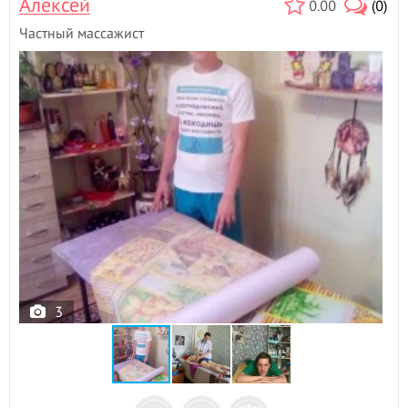
Алексей
0.00
(0)
Частный массажист
3