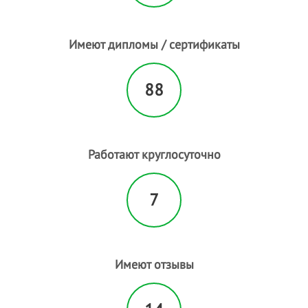
Имеют дипломы / сертификаты
88
Работают круглосуточно
7
Имеют отзывы