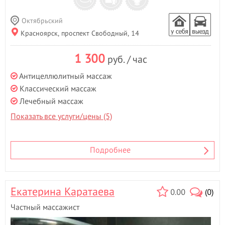
Октябрьский
Красноярск, проспект Свободный, 14
1 300
руб. / час
Антицеллюлитный массаж
Классический массаж
Лечебный массаж
Показать все услуги/цены (5)
Подробнее
Екатерина Каратаева
0.00
(0)
Частный массажист