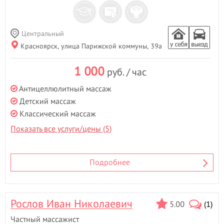
Центральный
Красноярск, улица Парижской коммуны, 39а
1 000
руб. / час
Антицеллюлитный массаж
Детский массаж
Классический массаж
Показать все услуги/цены (5)
Подробнее
Рослов Иван Николаевич
5.00
(1)
Частный массажист