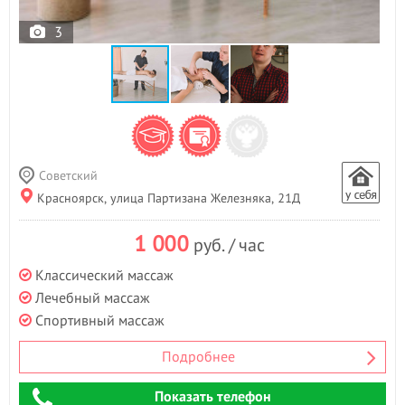
3
Советский
Красноярск, улица Партизана Железняка, 21Д
1 000
руб. / час
Классический массаж
Лечебный массаж
Спортивный массаж
Подробнее
Показать телефон