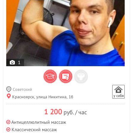
1
Советский
Красноярск, улица Никитина, 1б
1 200
руб. / час
Антицеллюлитный массаж
Классический массаж