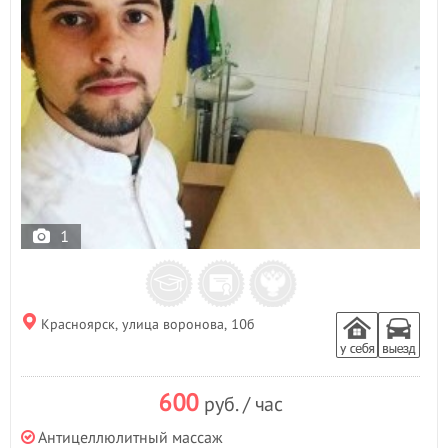
1
Красноярск, улица воронова, 10б
600
руб. / час
Антицеллюлитный массаж