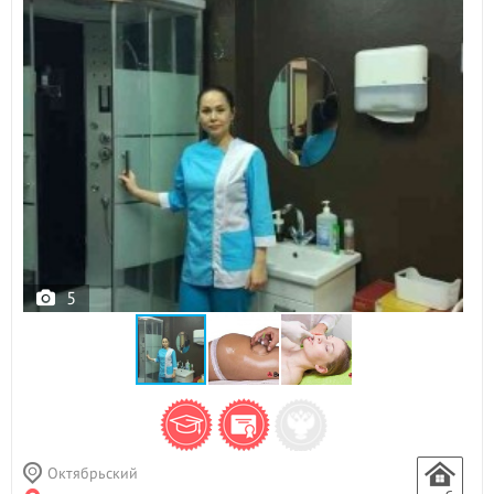
5
Октябрьский