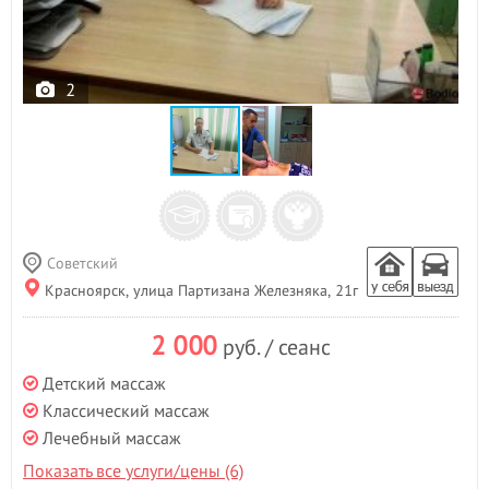
2
Советский
Красноярск, улица Партизана Железняка, 21г
2 000
руб. / сеанс
Детский массаж
Классический массаж
Лечебный массаж
Показать все услуги/цены (6)