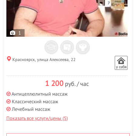
1
Красноярск, улица Алексеева, 22
1 200
руб. / час
Антицеллюлитный массаж
Классический массаж
Лечебный массаж
Показать все услуги/цены (5)