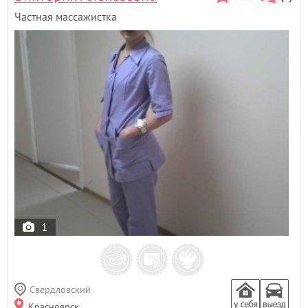
Частная массажистка
1
Свердловский
Красноярск