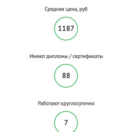
Средняя цена, руб
1187
Имеют дипломы / сертификаты
88
Работают круглосуточно
7