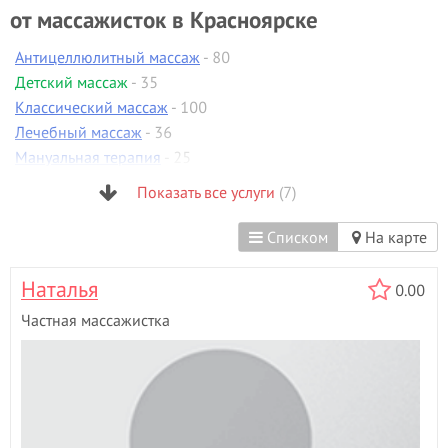
от массажисток в Красноярске
Антицеллюлитный массаж
- 80
Детский массаж
- 35
Классический массаж
- 100
Лечебный массаж
- 36
Мануальная терапия
- 25
Спортивный массаж
- 36
Показать все услуги
(7)
Тайский массаж
- 12
Списком
На карте
Наталья
0.00
Частная массажистка