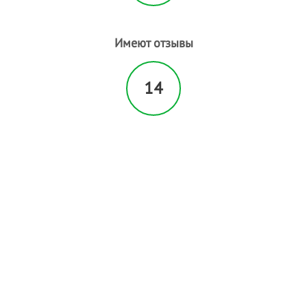
Имеют отзывы
14