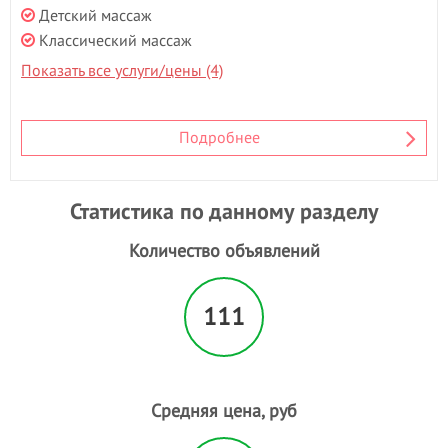
Детский массаж
Классический массаж
Показать все услуги/цены (4)
Подробнее
Статистика по данному разделу
Количество объявлений
111
Средняя цена, руб