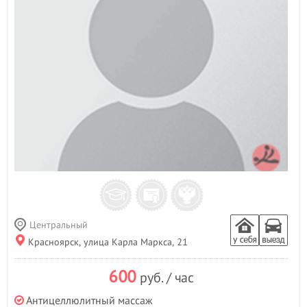
Центральный
Красноярск, улица Карла Маркса, 21
600
руб. / час
Антицеллюлитный массаж