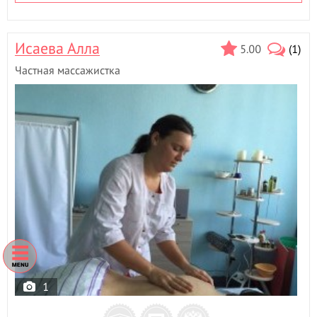
Исаева Алла
5.00
(1)
Частная массажистка
1