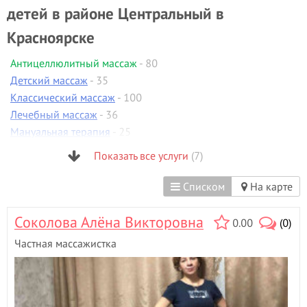
детей в районе Центральный в
Красноярске
Антицеллюлитный массаж
- 80
Детский массаж
- 35
Классический массаж
- 100
Лечебный массаж
- 36
Мануальная терапия
- 25
Спортивный массаж
- 36
Показать все услуги
(7)
Тайский массаж
- 12
Списком
На карте
Соколова Алёна Викторовна
0.00
(0)
Частная массажистка