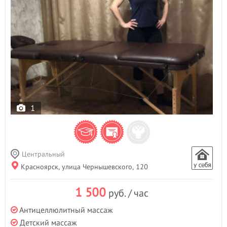
1
Центральный
Красноярск, улица Чернышевского, 120
1 500
руб. / час
Антицеллюлитный массаж
Детский массаж